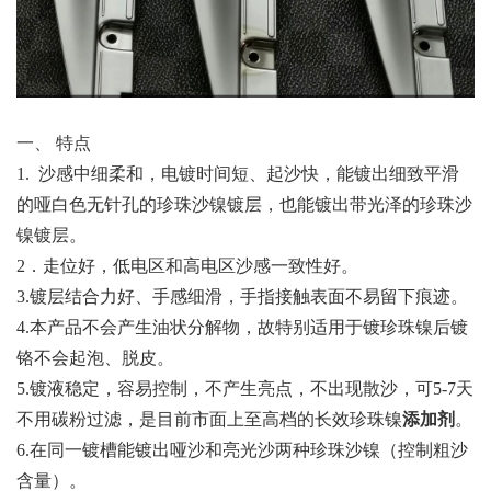
一、 特点
1. 沙感中细柔和，电镀时间短、起沙快，能镀出细致平滑
的哑白色无针孔的珍珠沙镍镀层，也能镀出带光泽的珍珠沙
镍镀层。
2．走位好，低电区和高电区沙感一致性好。
3.镀层结合力好、手感细滑，手指接触表面不易留下痕迹。
4.本产品不会产生油状分解物，故特别适用于镀珍珠镍后镀
铬不会起泡、脱皮。
5.镀液稳定，容易控制，不产生亮点，不出现散沙，可5-7天
不用碳粉过滤，是目前市面上至高档的长效珍珠镍
添加剂
。
6.在同一镀槽能镀出哑沙和亮光沙两种珍珠沙镍（控制粗沙
含量）。