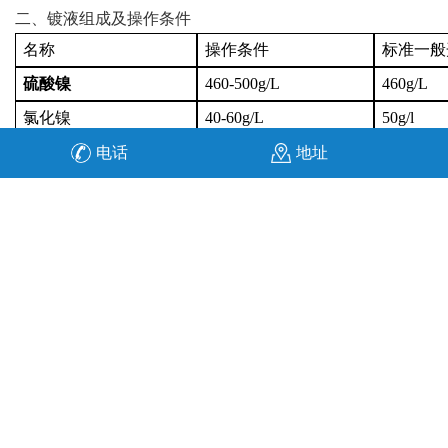
二、镀液组成及操作条件
名称
操作条件
标准一般
硫酸镍
460-500g/L
460g/L
氯化镍
40-60g/L
50g/l
硼酸（稀释10倍加入）
30-45g/L
40g/L
电话
地址
TF-881走位剂
8-15ml/L
10
TF-881辅助剂
4-6ml/L
0.6ml/L
TF-881沙剂（稀释10倍
0.4-0.8ml/L
0.8ml/L
加入）
PH值
4.0－4.6
4.4
温度
50-60℃
55℃
电流密度
3-6A/d㎡
4A/ d㎡
时间
2—6分钟
4分钟