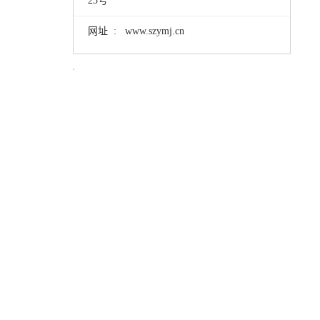
23号
网址 : www.szymj.cn