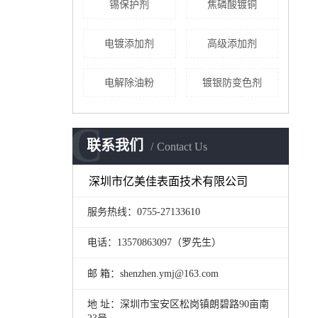
锡保护剂
焦磷酸镀铜
电镀添加剂
高级添加剂
电解除油粉
镀银防变色剂
C
联系我们
Contact Us
深圳市亿美佳表面技术有限公司
服务热线：0755-27133610
电话：13570863097（罗先生）
邮 箱：shenzhen.ymj@163.com
地 址：深圳市宝安区松岗镇朗碧路90亩南