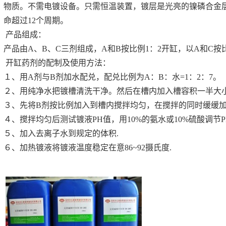
物质。不需电镀设备。只需恒温装置，镀层是光亮的镍磷合金
命超过12个周期。
产品组成：
产品由A、B、C三剂组成，A和B按比例1：2开缸，以A和C按
开缸药剂的配制及使用方法：
１、用A剂与B剂加水配兑，配兑比例为A：B：水=1：2：7。
２、用纯净水把镀槽清洗干净。然后在槽内加入槽容积一半大
３、先将B剂按比例加入到槽内搅拌均匀，在搅拌的同时缓缓加
４、搅拌均匀后测试镀液PH值，用10%的氨水或10%硫酸调节PH值
５、加入去离子水到规定的体积.
６、加热镀液将镀液温度稳定在意86~92摄氏度.