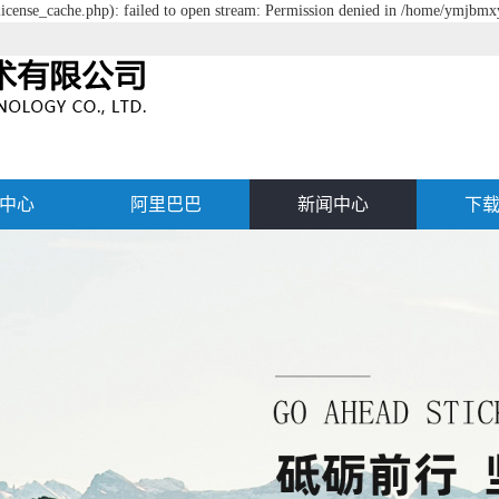
cense_cache.php): failed to open stream: Permission denied in /home/ymjbm
中心
阿里巴巴
新闻中心
下